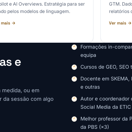
ilot e AI Overviews. Estratégia para ser
GTM. Dado
ado pelos modelos de linguagem.
relatórios
 mais →
Ver mais →
Formações in-company
equipa
as e
Cursos de GEO, SEO t
Docente em SKEMA, Po
e outras
à medida, ou em
Autor e coordenador d
r da sessão com algo
Social Media da ETIC
Melhor professor da 
da PBS (×3)