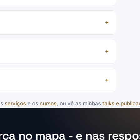
os
serviços
e os
cursos
, ou vê as minhas
talks e public
ca no mapa - e nas respo