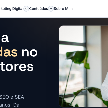
keting Digital
Conteúdos
Sobre Mim
 a
das
no
tores
 SEO e SEA
 anos. Da