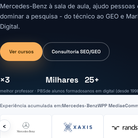
Mercedes-Benz à sala de aula, ajudo pessoas
dominar a pesquisa - do técnico ao GEO e Mar
Digital.
Ver cursos
Consultoria SEO/GEO
×3
Milhares
25+
melhor professor · PBS
de alunos formados
anos em digital (desde 199
Experiência acumulada em:
Mercedes-Benz
WPP Media
eComm
‹