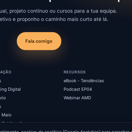
ual, projeto contínuo ou cursos para a tua equipa.
etivo e proponho o caminho mais curto até lá.
Fala comigo
GAÇÃO
RECURSOS
s
eBook - Tendências
ing Digital
Podcast EP04
rio
Webinar AMD
s
l Maio
& Publicações
ntimento, cookies de analítica (Google Analytics) para perceber 