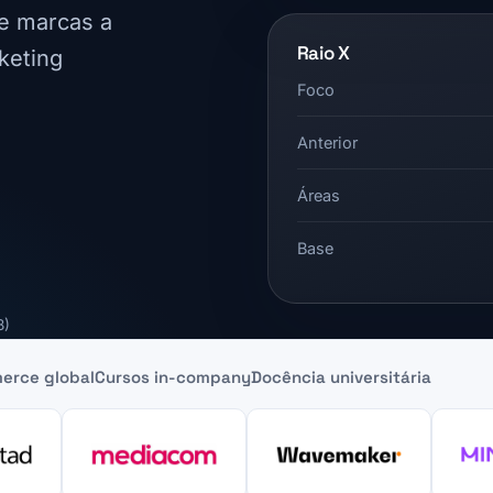
 e marcas a
Raio X
keting
Foco
Anterior
Áreas
Base
8)
erce global
Cursos in-company
Docência universitária