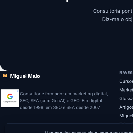
Consultoria pont
Diz-me o obj
NAVE
Miguel Maio
M
Curso
Market
Consultor e formador em marketing digital,
Glossá
SEO, SEA (com GenAI) e GEO. Em digital
Artigo
desde 1998, em SEO e SEA desde 2007.
Migue
Talks 
Uso cookies essenciais e, com o teu conse