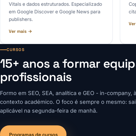
Vitals e dados estruturados. Especializado
Cop
em Google Discover e Google News para
cit
publishers.
Ver
Ver mais →
CURSOS
15+ anos a formar equip
profissionais
Formo em SEO, SEA, analítica e GEO - in-company, 
contexto académico. O foco é sempre o mesmo: sai
aplicável na segunda-feira de manhã.
Programas de cursos