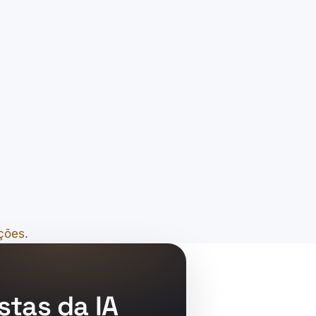
ações
.
stas da IA