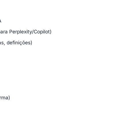
A
ara Perplexity/Copilot)
s, definições)
orma)