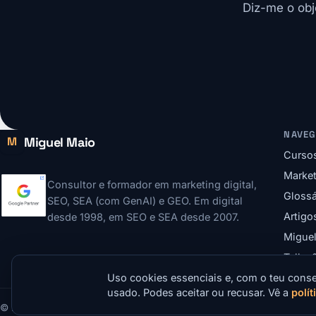
Diz-me o obj
NAVE
Miguel Maio
M
Curso
Market
Consultor e formador em marketing digital,
Glossá
SEO, SEA (com GenAI) e GEO. Em digital
Artigo
desde 1998, em SEO e SEA desde 2007.
Migue
Talks 
Uso cookies essenciais e, com o teu conse
usado. Podes aceitar ou recusar. Vê a
polí
©
2026
Miguel Maio. Todos os direitos reservados.