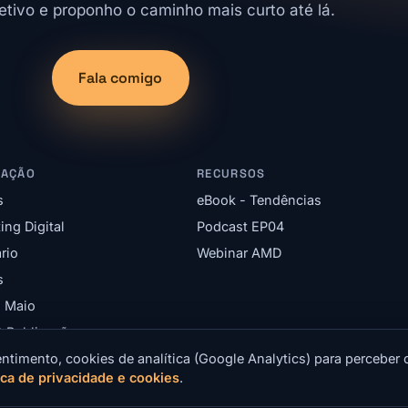
etivo e proponho o caminho mais curto até lá.
Fala comigo
GAÇÃO
RECURSOS
s
eBook - Tendências
ing Digital
Podcast EP04
rio
Webinar AMD
s
l Maio
& Publicações
ntimento, cookies de analítica (Google Analytics) para perceber 
tica de privacidade e cookies
.