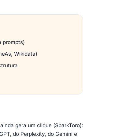
e prompts)
meAs, Wikidata)
strutura
inda gera um clique (SparkToro):
PT, do Perplexity, do Gemini e