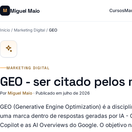
Miguel Maio
M
Cursos
Mar
Início
/
Marketing Digital
/
GEO
MARKETING DIGITAL
GEO - ser citado pelos 
Por
Miguel Maio
·
Publicado em julho de 2026
GEO (Generative Engine Optimization) é a discipl
uma marca dentro de respostas geradas por IA - C
Copilot e as AI Overviews do Google. O objetivo nã