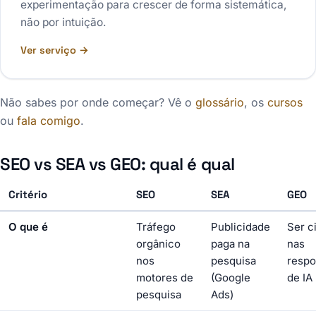
experimentação para crescer de forma sistemática,
não por intuição.
Ver serviço →
Não sabes por onde começar? Vê o
glossário
, os
cursos
ou
fala comigo
.
SEO vs SEA vs GEO: qual é qual
Critério
SEO
SEA
GEO
O que é
Tráfego
Publicidade
Ser c
orgânico
paga na
nas
nos
pesquisa
respo
motores de
(Google
de IA
pesquisa
Ads)