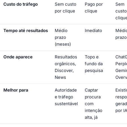
Custo do tráfego
Sem custo
Pago por
Sem
por clique
clique
custo
cliqu
Tempo até resultados
Médio
Imediato
Médi
prazo
prazo
(meses)
Onde aparece
Resultados
Topo e
Chat
orgânicos,
fundo da
Perple
Discover,
pesquisa
Gemin
News
Over
Melhor para
Autoridade
Captar
Existi
e tráfego
procura
respo
sustentável
com
gerad
intenção
por I
alta, já