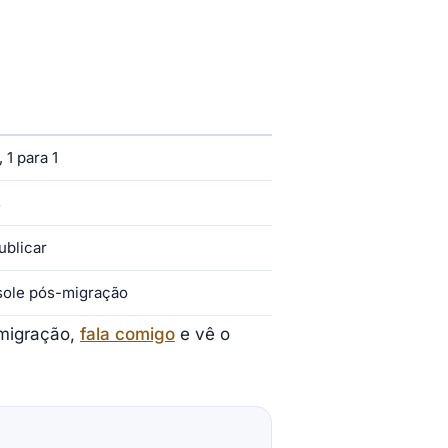
 1 para 1
s
ublicar
sole pós-migração
 migração,
fala comigo
e vê o