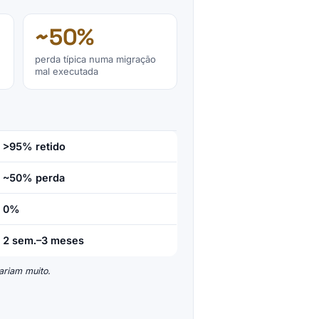
~50%
perda típica numa migração
mal executada
>95% retido
~50% perda
0%
2 sem.–3 meses
ariam muito.