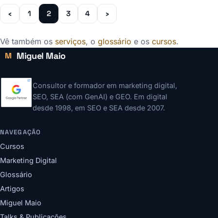
‹
1
2
3
4
›
Vê também os
serviços
, o
glossário
e os
cursos
.
Miguel Maio
M
Consultor e formador em marketing digital,
SEO, SEA (com GenAI) e GEO. Em digital
desde 1998, em SEO e SEA desde 2007.
NAVEGAÇÃO
Cursos
Marketing Digital
Glossário
Artigos
Miguel Maio
Talks & Publicações