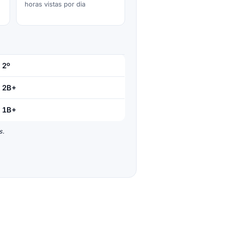
horas vistas por dia
2º
2B+
1B+
s.