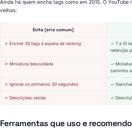
Ainda há quem encha tags como em 2015. O YouTube m
velhas:
Evita (erro comum)
✗ Encher 30 tags à espera de ranking
✓ 7 a 10 ta
retenção 
✗ Miniatura descuidada
✓ Miniatu
caminho 
✗ Ignorar os primeiros 30 segundos
✓ Ganchar 
✗ Descrições vazias
✓ Descriçã
Ferramentas que uso e recomendo