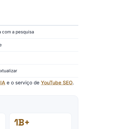
a com a pesquisa
e
xtualizar
 IA
e o serviço de
YouTube SEO
.
1B+