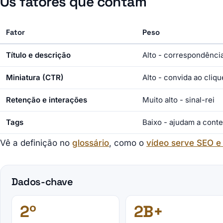
Os fatores que contam
Fator
Peso
Título e descrição
Alto - correspondênci
Miniatura (CTR)
Alto - convida ao cliqu
Retenção e interações
Muito alto - sinal-rei
Tags
Baixo - ajudam a conte
Vê a definição no
glossário
, como o
vídeo serve SEO e
Dados-chave
2º
2B+