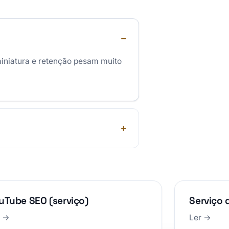
miniatura e retenção pesam muito
uTube SEO (serviço)
Serviço 
r →
Ler →